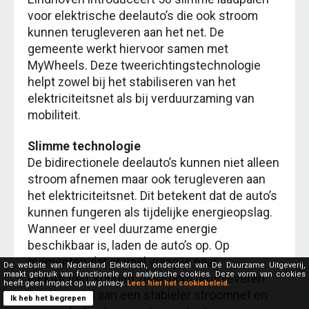
voor elektrische deelauto’s die ook stroom
kunnen terugleveren aan het net. De
gemeente werkt hiervoor samen met
MyWheels. Deze tweerichtingstechnologie
helpt zowel bij het stabiliseren van het
elektriciteitsnet als bij verduurzaming van
mobiliteit.
Slimme technologie
De bidirectionele deelauto’s kunnen niet alleen
stroom afnemen maar ook terugleveren aan
het elektriciteitsnet. Dit betekent dat de auto’s
kunnen fungeren als tijdelijke energieopslag.
Wanneer er veel duurzame energie
beschikbaar is, laden de auto’s op. Op
momenten dat er veel vraag is naar
De website van Nederland Elektrisch, onderdeel van Dé Duurzame Uitgeverij,
maakt gebruik van functionele en analytische cookies. Deze vorm van cookies
elektriciteit, kunnen ze stroom terugleveren.
heeft geen impact op uw privacy.
Lees hier het cookiebeleid.
Dit draagt bij aan een stabieler stroomnet en
Ik heb het begrepen