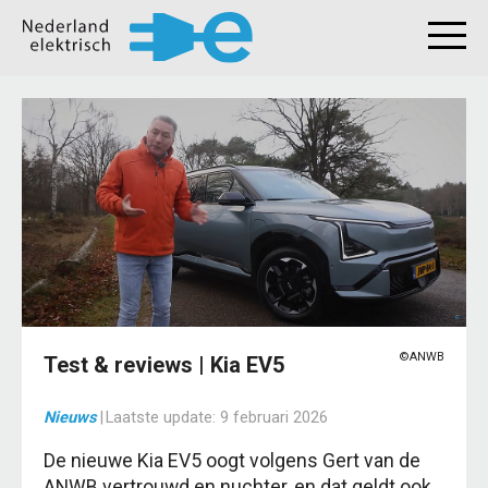
©ANWB
Test & reviews | Kia EV5
Nieuws
|
Laatste update:
9 februari 2026
De nieuwe Kia EV5 oogt volgens Gert van de
ANWB vertrouwd en nuchter, en dat geldt ook