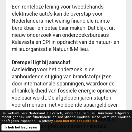
Een renteloze lening voor tweedehands
elektrische auto’s kan de overstap voor
Nederlanders met weinig financiële ruimte
bereikbaar en betaalbaar maken. Dat blijkt uit
nieuw onderzoek van onderzoeksbureaus
Kalavasta en CPI in opdracht van de natuur- en
milieuorganisatie Natuur & Milieu.
Drempel ligt bij aanschaf
Aanleiding voor het onderzoek is de
aanhoudende stijging van brandstofprijzen
door internationale spanningen, waardoor de
afhankelijkheid van fossiele energie opnieuw
voelbaar wordt. De afgelopen jaren stapten
vooral mensen met voldoende spaargeld over
op een elektrische auto, mede dankzij
De website van Nederland Elektrisch, onderdeel van Dé Duurzame Uitgeverij,
maakt gebruik van functionele en analytische cookies. Deze vorm van cookies
subsidies. Voor huishoudens die gewoonlijk
heeft geen impact op uw privacy.
Lees hier het cookiebeleid.
tweedehands rijden en minder financiële
Ik heb het begrepen