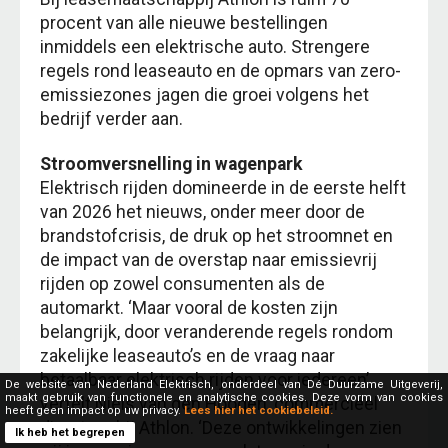
procent van alle nieuwe bestellingen
inmiddels een elektrische auto. Strengere
regels rond leaseauto en de opmars van zero-
emissiezones jagen die groei volgens het
bedrijf verder aan.
Stroomversnelling in wagenpark
Elektrisch rijden domineerde in de eerste helft
van 2026 het nieuws, onder meer door de
brandstofcrisis, de druk op het stroomnet en
de impact van de overstap naar emissievrij
rijden op zowel consumenten als de
automarkt. ‘Maar vooral de kosten zijn
belangrijk, door veranderende regels rondom
zakelijke leaseauto’s en de vraag naar
betaalbaar elektrisch rijden voor iedereen’,
De website van Nederland Elektrisch, onderdeel van Dé Duurzame Uitgeverij,
maakt gebruik van functionele en analytische cookies. Deze vorm van cookies
vertelt Niels van den Hoogen, commercieel
heeft geen impact op uw privacy.
Lees hier het cookiebeleid.
directeur bij Athlon. ‘Deze ontwikkelingen zien
Ik heb het begrepen