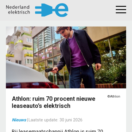
©Athlon
Athlon: ruim 70 procent nieuwe
leaseauto’s elektrisch
Nieuws
|
Laatste update:
30 juni 2026
Bij leasemaatschappij Athlon is ruim 70