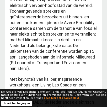
elektrisch vervoer-hoofdstad van de wereld.
Toonaangevende sprekers en
geïnteresseerde bezoekers uit binnen- en
buitenland komen tijdens de Avere E-mobility
Conference samen om de transitie van fossiel
naar elektrisch te bespreken en te versnellen;
met het klimaatakkoord als richtlijn en
Nederland als belangrijkste case. De
uitkomsten van de conferentie worden op 15
april aangeboden aan de Informele Milieuraad
(EU council of Transport and Environment
ministers).
Met keynote’s van kaliber, inspirerende
workshops, een Living Lab Space en een
afsluitend walking dinner met bezielende
De website van Nederland Elektrisch, onderdeel van Dé Duurzame Uitgeverij,
maakt gebruik van functionele en analytische cookies. Deze vorm van cookies
presentaties, is de Avere E-mobility
heeft geen impact op uw privacy.
Lees hier het cookiebeleid.
Conference (AEC) de Nederlandse elektrisch
Ik heb het begrepen