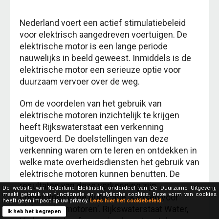
Nederland voert een actief stimulatiebeleid
voor elektrisch aangedreven voertuigen. De
elektrische motor is een lange periode
nauwelijks in beeld geweest. Inmiddels is de
elektrische motor een serieuze optie voor
duurzaam vervoer over de weg.
Om de voordelen van het gebruik van
elektrische motoren inzichtelijk te krijgen
heeft Rijkswaterstaat een verkenning
uitgevoerd. De doelstellingen van deze
verkenning waren om te leren en ontdekken in
welke mate overheidsdiensten het gebruik van
elektrische motoren kunnen benutten. De
resultaten van deze verkenning zijn
De website van Nederland Elektrisch, onderdeel van Dé Duurzame Uitgeverij,
maakt gebruik van functionele en analytische cookies. Deze vorm van cookies
opgenomen in de publicatie ‘Kansen voor
heeft geen impact op uw privacy.
Lees hier het cookiebeleid.
elektrische motoren’. Rijkswaterstaat Water,
Ik heb het begrepen