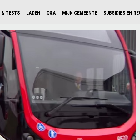
 & TESTS
LADEN
Q&A
MIJN GEMEENTE
SUBSIDIES EN R
ICHT PERSONENAUTO'S
WAAR KAN IK LADEN IN NEDERLAND?
ALLE Q&A'S
WAAR KAN IK LADEN?
V'S IN NEDERLAND
ESTS
LADEN IN HET BUITENLAND
KOSTEN & MODELLEN
KENNISLOKET GEMEENTEN
OLGENDE AUTO ELEKTRISCH?
OPLADEN
VVE
SLIM LADEN
VEILIGHEID
MILIEU
AFSTAND
AUTODELEN