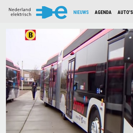
NIEUWS
AGENDA
AUTO’S
NIEUWSOVERZICHT
OVERZ
CIJFERS EN STATISTIEKEN E
AUTOT
AANMELDEN NIEUWSBRIEF
JOUW V