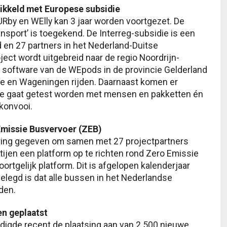
ikkeld met Europese subsidie
Rby en WElly kan 3 jaar worden voortgezet. De
sport’ is toegekend. De Interreg-subsidie is een
 en 27 partners in het Nederland-Duitse
ect wordt uitgebreid naar de regio Noordrijn-
e software van de WEpods in de provincie Gelderland
de en Wageningen rijden. Daarnaast komen er
eze gaat getest worden met mensen en pakketten én
konvooi.
Emissie Busvervoer (ZEB)
ring gegeven om samen met 27 projectpartners
tijen een platform op te richten rond Zero Emissie
rtgelijk platform. Dit is afgelopen kalenderjaar
egd is dat alle bussen in het Nederlandse
den.
en geplaatst
digde recent de plaatsing aan van 2.500 nieuwe