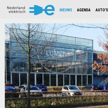
NIEUWS
AGENDA
AUTO’S
NIEUWSOVERZICHT
OVERZ
CIJFERS EN STATISTIEKEN E
AUTOT
AANMELDEN NIEUWSBRIEF
JOUW V