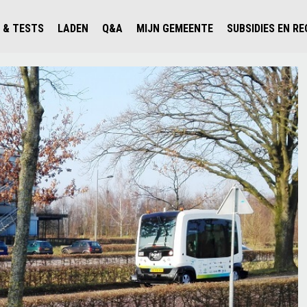
 & TESTS
LADEN
Q&A
MIJN GEMEENTE
SUBSIDIES EN R
ICHT PERSONENAUTO'S
WAAR KAN IK LADEN IN NEDERLAND?
ALLE Q&A'S
WAAR KAN IK LADEN?
V'S IN NEDERLAND
ESTS
LADEN IN HET BUITENLAND
KOSTEN & MODELLEN
KENNISLOKET GEMEENTEN
OLGENDE AUTO ELEKTRISCH?
OPLADEN
VVE
SLIM LADEN
VEILIGHEID
MILIEU
AFSTAND
AUTODELEN