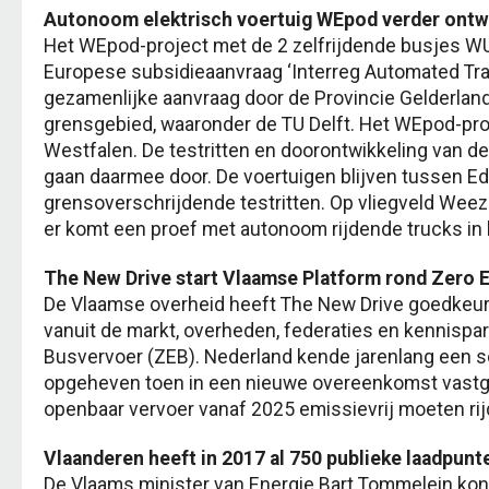
Autonoom elektrisch voertuig WEpod verder ontw
Het WEpod-project met de 2 zelfrijdende busjes WU
Europese subsidieaanvraag ‘Interreg Automated Tran
gezamenlijke aanvraag door de Provincie Gelderland
grensgebied, waaronder de TU Delft. Het WEpod-proj
Westfalen. De testritten en doorontwikkeling van d
gaan daarmee door. De voertuigen blijven tussen E
grensoverschrijdende testritten. Op vliegveld We
er komt een proef met autonoom rijdende trucks in 
The New Drive start Vlaamse Platform rond Zero 
De Vlaamse overheid heeft The New Drive goedkeu
vanuit de markt, overheden, federaties en kennispar
Busvervoer (ZEB). Nederland kende jarenlang een soo
opgeheven toen in een nieuwe overeenkomst vastgel
openbaar vervoer vanaf 2025 emissievrij moeten rij
Vlaanderen heeft in 2017 al 750 publieke laadpunt
De Vlaams minister van Energie Bart Tommelein kon