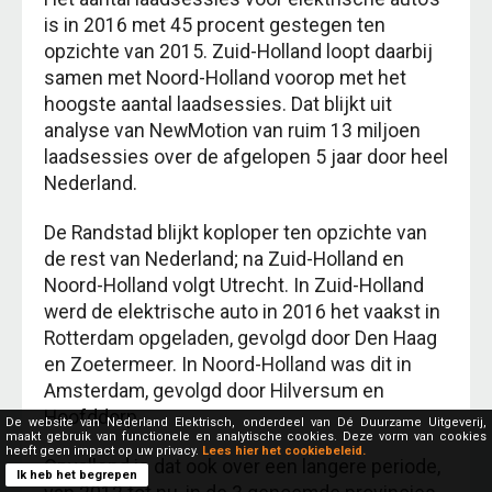
is in 2016 met 45 procent gestegen ten
opzichte van 2015. Zuid-Holland loopt daarbij
samen met Noord-Holland voorop met het
hoogste aantal laadsessies. Dat blijkt uit
analyse van NewMotion van ruim 13 miljoen
laadsessies over de afgelopen 5 jaar door heel
Nederland.
De Randstad blijkt koploper ten opzichte van
de rest van Nederland; na Zuid-Holland en
Noord-Holland volgt Utrecht. In Zuid-Holland
werd de elektrische auto in 2016 het vaakst in
Rotterdam opgeladen, gevolgd door Den Haag
en Zoetermeer. In Noord-Holland was dit in
Amsterdam, gevolgd door Hilversum en
Hoofddorp.
De website van Nederland Elektrisch, onderdeel van Dé Duurzame Uitgeverij,
maakt gebruik van functionele en analytische cookies. Deze vorm van cookies
heeft geen impact op uw privacy.
Lees hier het cookiebeleid.
Opvallend is dat ook over een langere periode,
Ik heb het begrepen