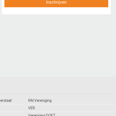
Inschrijven
terstaat
RAI Vereniging
VER
Vereniging DOET