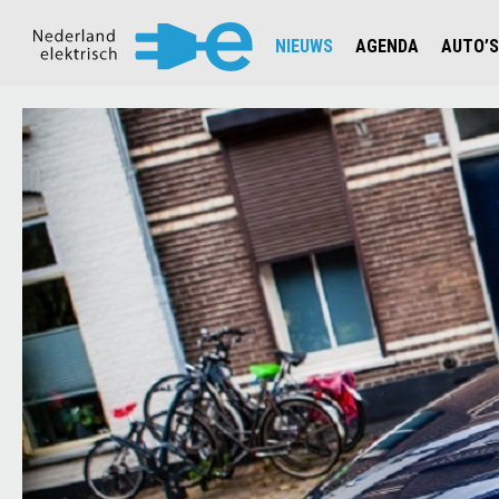
NIEUWS
AGENDA
AUTO’S
NIEUWSOVERZICHT
OVERZ
CIJFERS EN STATISTIEKEN E
AUTOT
AANMELDEN NIEUWSBRIEF
JOUW V