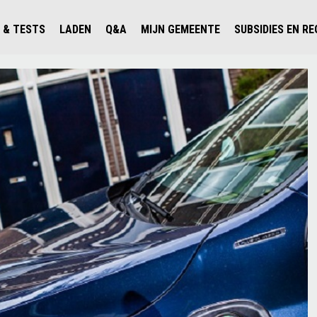
 & TESTS
LADEN
Q&A
MIJN GEMEENTE
SUBSIDIES EN R
ICHT PERSONENAUTO'S
WAAR KAN IK LADEN IN NEDERLAND?
ALLE Q&A'S
WAAR KAN IK LADEN?
V'S IN NEDERLAND
ESTS
LADEN IN HET BUITENLAND
KOSTEN & MODELLEN
KENNISLOKET GEMEENTEN
OLGENDE AUTO ELEKTRISCH?
OPLADEN
VVE
SLIM LADEN
VEILIGHEID
MILIEU
AFSTAND
AUTODELEN