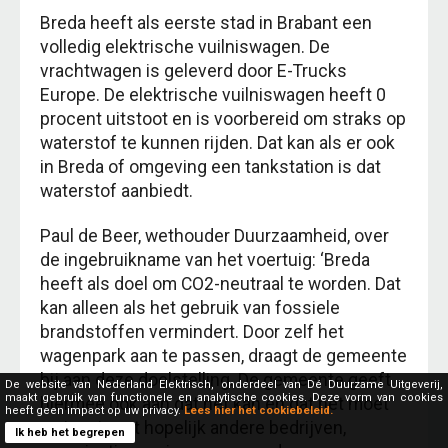
Breda heeft als eerste stad in Brabant een
volledig elektrische vuilniswagen. De
vrachtwagen is geleverd door E-Trucks
Europe.
De elektrische vuilniswagen heeft 0
procent uitstoot en is voorbereid om straks op
waterstof te kunnen rijden. Dat kan als er ook
in Breda of omgeving een tankstation is dat
waterstof aanbiedt.
Paul de Beer, wethouder Duurzaamheid, over
de ingebruikname van het voertuig: ‘Breda
heeft als doel om CO2-neutraal te worden. Dat
kan alleen als het gebruik van fossiele
brandstoffen vermindert. Door zelf het
wagenpark aan te passen, draagt de gemeente
bij aan deze doelstelling. De gemeente geeft
De website van Nederland Elektrisch, onderdeel van Dé Duurzame Uitgeverij,
maakt gebruik van functionele en analytische cookies. Deze vorm van cookies
hiermee ook aan dat het kan en dat het moet
heeft geen impact op uw privacy.
Lees hier het cookiebeleid.
en inspireert hopelijk andere bedrijven,
Ik heb het begrepen