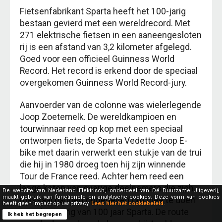
Fietsenfabrikant Sparta heeft het 100-jarig
bestaan gevierd met een wereldrecord. Met
271 elektrische fietsen in een aaneengesloten
rij is een afstand van 3,2 kilometer afgelegd.
Goed voor een officieel Guinness World
Record. Het record is erkend door de speciaal
overgekomen Guinness World Record-jury.
Aanvoerder van de colonne was wielerlegende
Joop Zoetemelk. De wereldkampioen en
tourwinnaar reed op kop met een speciaal
ontworpen fiets, de Sparta Vedette Joop E-
bike met daarin verwerkt een stukje van de trui
die hij in 1980 droeg toen hij zijn winnende
Tour de France reed. Achter hem reed een
lange keten van overige deelnemers die zich
De website van Nederland Elektrisch, onderdeel van Dé Duurzame Uitgeverij,
maakt gebruik van functionele en analytische cookies. Deze vorm van cookies
massaal hadden opgegeven om mee te doen
heeft geen impact op uw privacy.
Lees hier het cookiebeleid.
met de viering van 100 jaar Sparta. De route
Ik heb het begrepen