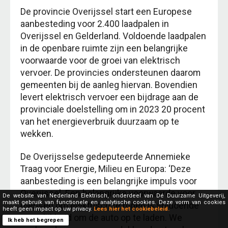
De provincie Overijssel start een Europese
aanbesteding voor 2.400 laadpalen in
Overijssel en Gelderland. Voldoende laadpalen
in de openbare ruimte zijn een belangrijke
voorwaarde voor de groei van elektrisch
vervoer. De provincies ondersteunen daarom
gemeenten bij de aanleg hiervan. Bovendien
levert elektrisch vervoer een bijdrage aan de
provinciale doelstelling om in 2023 20 procent
van het energieverbruik duurzaam op te
wekken.
De Overijsselse gedeputeerde Annemieke
Traag voor Energie, Milieu en Europa: ‘Deze
aanbesteding is een belangrijke impuls voor
Overijssel. Een belangrijke voorwaarde voor
De website van Nederland Elektrisch, onderdeel van Dé Duurzame Uitgeverij,
maakt gebruik van functionele en analytische cookies. Deze vorm van cookies
mensen om elektrisch te rijden is voldoende
heeft geen impact op uw privacy.
Lees hier het cookiebeleid.
mogelijkheid om de auto op te laden. We
Ik heb het begrepen