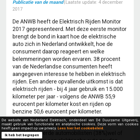
Publicatie van de maand
|
Laatste update:
4 december
2017
De ANWB heeft de Elektrisch Rijden Monitor
2017 gepresenteerd. Met deze eerste monitor
brengt de bond in kaart hoe de elektrische
auto zich in Nederland ontwikkelt, hoe de
consument daarop reageert en welke
belemmeringen worden ervaren. 38 procent
van de Nederlandse consumenten heeft
aangegeven interesse te hebben in elektrisch
rijden. Een andere opvallende uitkomst is dat
elektrisch rijden - bij 4 jaar gebruik en 15.000
kilometer per jaar - volgens de ANWB 55,9
eurocent per kilometer kost en rijden op
benzine 50,6 eurocent per kilometer.
De website van Nederland Elektrisch, onderdeel van Dé Duurzame Uitgeverij,
maakt gebruik van functionele en analytische cookies. Deze vorm van cookies
De belangrijkste redenen waarom
heeft geen impact op uw privacy.
Lees hier het cookiebeleid.
geïnteresseerde automobilisten (38%)wel of
Ik heb het begrepen