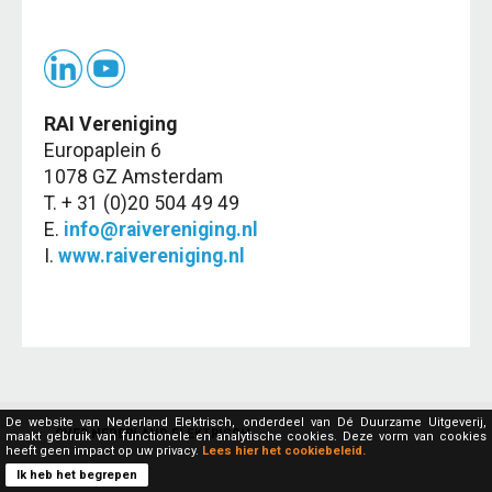
RAI Vereniging
Europaplein 6
1078 GZ Amsterdam
T. + 31 (0)20 504 49 49
E.
info@raivereniging.nl
I.
www.raivereniging.nl
De website van Nederland Elektrisch, onderdeel van Dé Duurzame Uitgeverij,
OVER NEDERLAND ELEKTRISCH
maakt gebruik van functionele en analytische cookies. Deze vorm van cookies
heeft geen impact op uw privacy.
Lees hier het cookiebeleid.
Ik heb het begrepen