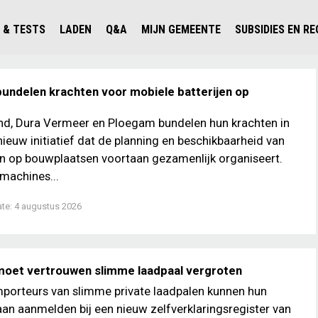
 & TESTS
LADEN
Q&A
MIJN GEMEENTE
SUBSIDIES EN R
ICHT PERSONENAUTO'S
WAAR KAN IK LADEN IN NEDERLAND?
ALLE Q&A'S
WAAR KAN IK LADEN?
V'S IN NEDERLAND
ESTS
LADEN IN HET BUITENLAND
KOSTEN & MODELLEN
KENNISLOKET GEMEENTEN
undelen krachten voor mobiele batterijen op
OLGENDE AUTO ELEKTRISCH?
OPLADEN
VVE
nd, Dura Vermeer en Ploegam bundelen hun krachten in
SLIM LADEN
ieuw initiatief dat de planning en beschikbaarheid van
VEILIGHEID
en op bouwplaatsen voortaan gezamenlijk organiseert.
machines...
MILIEU
ate:
4 augustus 2026
AFSTAND
AUTODELEN
moet vertrouwen slimme laadpaal vergroten
mporteurs van slimme private laadpalen kunnen hun
an aanmelden bij een nieuw zelfverklaringsregister van