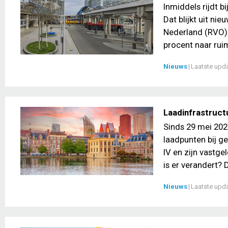
Inmiddels rijdt b
Dat blijkt uit ni
Nederland (RVO).
procent naar ruim
Nieuws
|
Laatste upd
Laadinfrastructu
Sinds 29 mei 202
laadpunten bij ge
IV en zijn vastg
is er verandert? 
Nieuws
|
Laatste upd