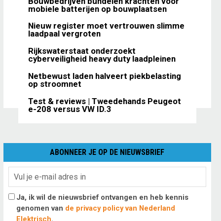
Bouwbedrijven bundelen krachten voor
mobiele batterijen op bouwplaatsen
Nieuw register moet vertrouwen slimme
laadpaal vergroten
Rijkswaterstaat onderzoekt
cyberveiligheid heavy duty laadpleinen
Netbewust laden halveert piekbelasting
op stroomnet
Test & reviews | Tweedehands Peugeot
e-208 versus VW ID.3
ABONNEER JE OP DE NIEUWSBRIEF
Ja, ik wil de nieuwsbrief ontvangen en heb kennis
genomen van
de privacy policy van Nederland
Elektrisch
.