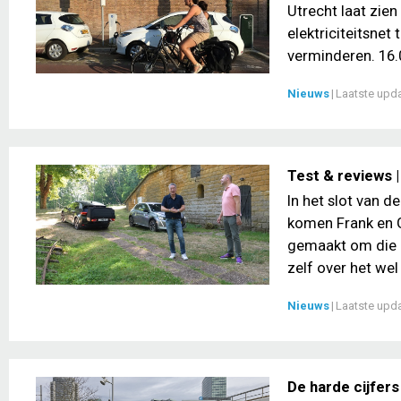
Utrecht laat zien
elektriciteitsnet
verminderen. 16.0
Nieuws
|
Laatste upd
Test & reviews 
In het slot van d
komen Frank en Ge
gemaakt om die i
zelf over het wel
Nieuws
|
Laatste upd
De harde cijfers