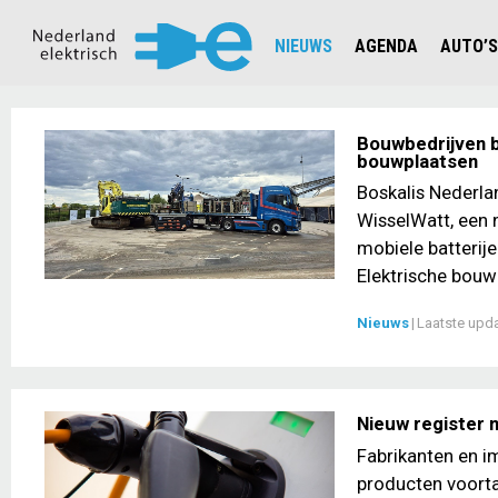
NIEUWS
AGENDA
AUTO’S
NIEUWSOVERZICHT
OVERZ
CIJFERS EN STATISTIEKEN E
AUTOT
Bouwbedrijven b
bouwplaatsen
AANMELDEN NIEUWSBRIEF
JOUW V
Boskalis Nederla
WisselWatt, een n
mobiele batterij
Elektrische bouw
Nieuws
|
Laatste upd
Nieuw register 
Fabrikanten en i
producten voorta