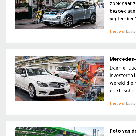
zoek naar z
bezoek aan 
september 2
Nieuws
|
Laats
Mercedes-B
Daimler gaa
investeren 
wereld die
elektrische..
Nieuws
|
Laats
Foto van d