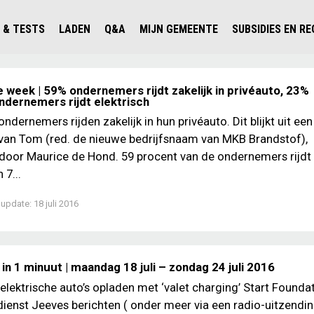
 & TESTS
LADEN
Q&A
MIJN GEMEENTE
SUBSIDIES EN R
ICHT PERSONENAUTO'S
WAAR KAN IK LADEN IN NEDERLAND?
ALLE Q&A'S
WAAR KAN IK LADEN?
V'S IN NEDERLAND
ESTS
LADEN IN HET BUITENLAND
KOSTEN & MODELLEN
KENNISLOKET GEMEENTEN
 week | 59% ondernemers rijdt zakelijk in privéauto, 23%
ndernemers rijdt elektrisch
OLGENDE AUTO ELEKTRISCH?
OPLADEN
VVE
dernemers rijden zakelijk in hun privéauto. Dit blijkt uit een
SLIM LADEN
van Tom (red. de nieuwe bedrijfsnaam van MKB Brandstof),
VEILIGHEID
door Maurice de Hond. 59 procent van de ondernemers rijdt 
 7...
MILIEU
 update:
18 juli 2016
AFSTAND
AUTODELEN
in 1 minuut | maandag 18 juli – zondag 24 juli 2016
 elektrische auto’s opladen met ‘valet charging’ Start Founda
ienst Jeeves berichten ( onder meer via een radio-uitzendi