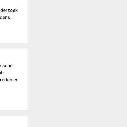
onderzoek
dens...
rische
l-
 reden er