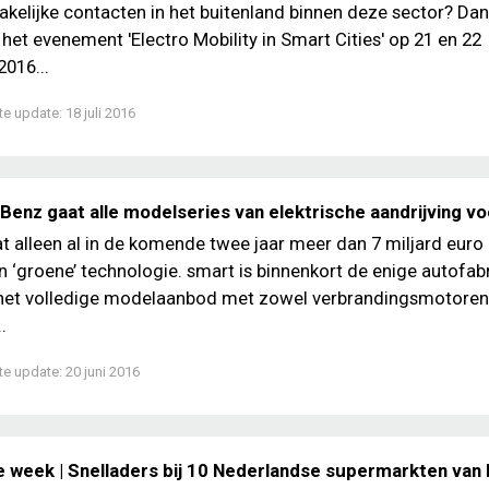
akelijke contacten in het buitenland binnen deze sector? Dan
het evenement 'Electro Mobility in Smart Cities' op 21 en 22
016...
te update:
18 juli 2016
enz gaat alle modelseries van elektrische aandrijving vo
t alleen al in de komende twee jaar meer dan 7 miljard euro
in ‘groene’ technologie. smart is binnenkort de enige autofabr
 het volledige modelaanbod met zowel verbrandingsmotoren
.
te update:
20 juni 2016
e week | Snelladers bij 10 Nederlandse supermarkten van 