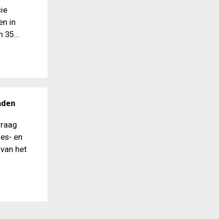
ie
en in
 35...
aden
vraag
ies- en
 van het