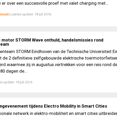
 er over een succesvolle proef met valet charging met...
inuut
|
Laatste update:
18 juli 2016
e motor STORM Wave onthuld, handelsmissies rond
team
tenteam STORM Eindhoven van de Technische Universiteit E
t de 2 definitieve zelfgebouwde elektrische toermotorfietse
rd waarmee zij in augustus vertrekken voor een reis rond de
n 80 dagen de...
te update:
18 juli 2016
gevenement tijdens Electro Mobility in Smart Cities
tionale netwerk in elektro-mobiliteit en smart cities uitbreid