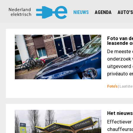
NIEUWS
AGENDA
AUTO’S
NIEUWSOVERZICHT
OVERZ
CIJFERS EN STATISTIEKEN E
AUTOT
Foto van de
leasende o
AANMELDEN NIEUWSBRIEF
JOUW V
De meeste on
onderzoek 
uitgevoerd 
privéauto en
Foto's
|
Laatste
Het nieuws 
Effectiever
chauffeursd