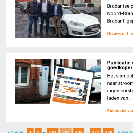
Brabantse p
Noord-Braba
Brabant’ ge
Nieuws in 1 m
Publicatie
goedkoper
Het slim op
naar stroom
ingenieursb
laden van...
Publicatie v
...
...
« Vorige
1
2
203
204
205
227
228
Volgend