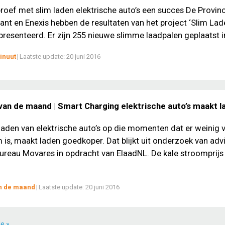
roef met slim laden elektrische auto’s een succes De Provinc
nt en Enexis hebben de resultaten van het project ‘Slim Lad
presenteerd. Er zijn 255 nieuwe slimme laadpalen geplaatst in
inuut
|
Laatste update:
20 juni 2016
 van de maand | Smart Charging elektrische auto’s maakt l
laden van elektrische auto’s op die momenten dat er weinig 
 is, maakt laden goedkoper. Dat blijkt uit onderzoek van adv
ureau Movares in opdracht van ElaadNL. De kale stroomprijs
an de maand
|
Laatste update:
20 juni 2016
e »