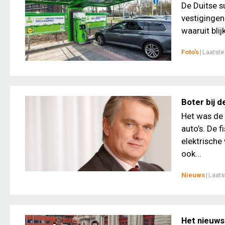
De Duitse s
vestigingen
waaruit blij
Foto's
|
Laatste
Boter bij 
Het was de 
auto’s. De 
elektrische 
ook...
Nieuws
|
Laats
Het nieuws 