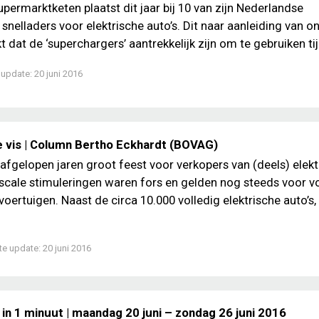
upermarktketen plaatst dit jaar bij 10 van zijn Nederlandse
 snelladers voor elektrische auto’s. Dit naar aanleiding van 
kt dat de ‘superchargers’ aantrekkelijk zijn om te gebruiken tij
 update:
20 juni 2016
de vis | Column Bertho Eckhardt (BOVAG)
afgelopen jaren groot feest voor verkopers van (deels) elekt
fiscale stimuleringen waren fors en gelden nog steeds voor vo
voertuigen. Naast de circa 10.000 volledig elektrische auto’s,
te update:
20 juni 2016
in 1 minuut | maandag 20 juni – zondag 26 juni 2016