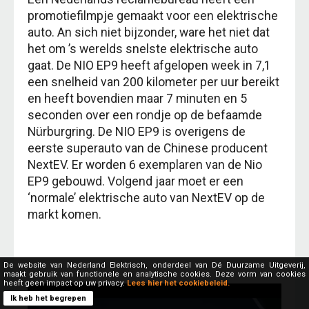
promotiefilmpje gemaakt voor een elektrische
auto. An sich niet bijzonder, ware het niet dat
het om ’s werelds snelste elektrische auto
gaat. De NIO EP9 heeft afgelopen week in 7,1
een snelheid van 200 kilometer per uur bereikt
en heeft bovendien maar 7 minuten en 5
seconden over een rondje op de befaamde
Nürburgring. De NIO EP9 is overigens de
eerste superauto van de Chinese producent
NextEV. Er worden 6 exemplaren van de Nio
EP9 gebouwd. Volgend jaar moet er een
‘normale’ elektrische auto van NextEV op de
markt komen.
De website van Nederland Elektrisch, onderdeel van Dé Duurzame Uitgeverij,
maakt gebruik van functionele en analytische cookies. Deze vorm van cookies
heeft geen impact op uw privacy.
Lees hier het cookiebeleid.
Ik heb het begrepen