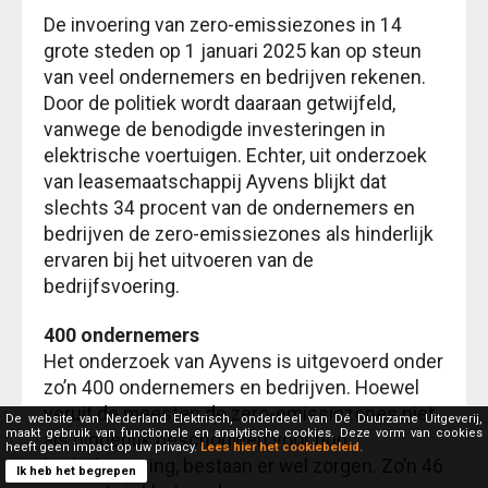
De invoering van zero-emissiezones in 14
grote steden op 1 januari 2025 kan op steun
van veel ondernemers en bedrijven rekenen.
Door de politiek wordt daaraan getwijfeld,
vanwege de benodigde investeringen in
elektrische voertuigen. Echter, uit onderzoek
van leasemaatschappij Ayvens blijkt dat
slechts 34 procent van de ondernemers en
bedrijven de zero-emissiezones als hinderlijk
ervaren bij het uitvoeren van de
bedrijfsvoering.
400 ondernemers
Het onderzoek van Ayvens is uitgevoerd onder
zo’n 400 ondernemers en bedrijven. Hoewel
veruit de meesten de zero-emissiezones niet
De website van Nederland Elektrisch, onderdeel van Dé Duurzame Uitgeverij,
maakt gebruik van functionele en analytische cookies. Deze vorm van cookies
als hinderlijk beschouwen voor hun
heeft geen impact op uw privacy.
Lees hier het cookiebeleid.
bedrijfsvoering, bestaan er wel zorgen. Zo’n 46
Ik heb het begrepen