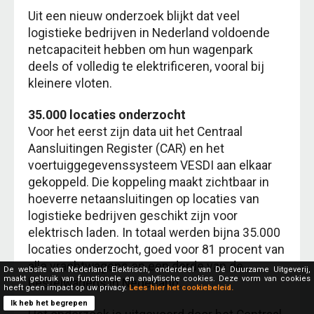
Uit een nieuw onderzoek blijkt dat veel
logistieke bedrijven in Nederland voldoende
netcapaciteit hebben om hun wagenpark
deels of volledig te elektrificeren, vooral bij
kleinere vloten.
35.000 locaties onderzocht
Voor het eerst zijn data uit het Centraal
Aansluitingen Register (CAR) en het
voertuiggegevenssysteem VESDI aan elkaar
gekoppeld. Die koppeling maakt zichtbaar in
hoeverre netaansluitingen op locaties van
logistieke bedrijven geschikt zijn voor
elektrisch laden. In totaal werden bijna 35.000
locaties onderzocht, goed voor 81 procent van
alle vrachtwagens en een derde van de
De website van Nederland Elektrisch, onderdeel van Dé Duurzame Uitgeverij,
maakt gebruik van functionele en analytische cookies. Deze vorm van cookies
bestelwagens in Nederland.
heeft geen impact op uw privacy.
Lees hier het cookiebeleid.
Ik heb het begrepen