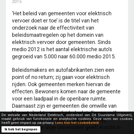
2015
‘Het beleid van gemeenten voor elektrisch
vervoer doet er toe’ is de titel van het
onderzoek naar de effectiviteit van
beleidsmaatregelen op het domein van
elektrisch vervoer door gemeenten. Sinds
medio 2012 is het aantal elektrische auto’s
gegroeid van 5.000 naar 60.000 medio 2015.
Beleidsmakers en autofabrikanten zien een
point of no return; zij gaan voor elektrisch
rijden. Ook gemeenten merken hiervan de
effecten. Bewoners komen naar de gemeente
voor een laadpaal in de openbare ruimte.
Daarnaast zijn er gemeenten die omwille van
klimaat-, lucht-, en geluidsdoelstellingen zelf
De website van Nederland Elektrisch, onderdeel van Dé Duurzame Uitgeverij,
maakt gebruik van functionele en analytische cookies. Deze vorm van cookies
EV stimuleren. Dit onderzoek van APPM,
heeft geen impact op uw privacy.
Lees hier het cookiebeleid.
Decisio en de Vrije Universiteit geeft inzicht in
Ik heb het begrepen