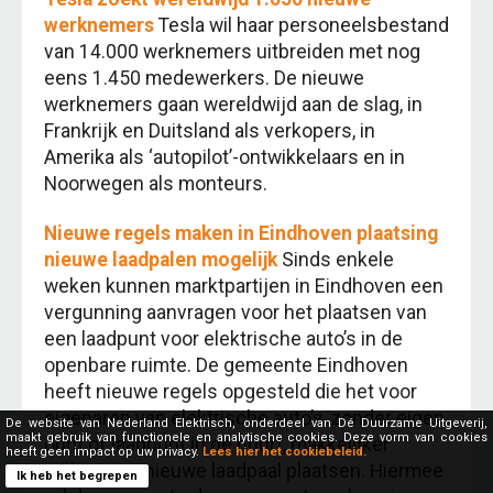
werknemers
Tesla wil haar personeelsbestand
van 14.000 werknemers uitbreiden met nog
eens 1.450 medewerkers. De nieuwe
werknemers gaan wereldwijd aan de slag, in
Frankrijk en Duitsland als verkopers, in
Amerika als ‘autopilot’-ontwikkelaars en in
Noorwegen als monteurs.
Nieuwe regels maken in Eindhoven plaatsing
nieuwe laadpalen mogelijk
Sinds enkele
weken kunnen marktpartijen in Eindhoven een
vergunning aanvragen voor het plaatsen van
een laadpunt voor elektrische auto’s in de
openbare ruimte. De gemeente Eindhoven
heeft nieuwe regels opgesteld die het voor
eigenaren van elektrische auto’s, zonder eigen
De website van Nederland Elektrisch, onderdeel van Dé Duurzame Uitgeverij,
maakt gebruik van functionele en analytische cookies. Deze vorm van cookies
oprit of laadpunt in de buurt, makkelijker
heeft geen impact op uw privacy.
Lees hier het cookiebeleid.
maken een nieuwe laadpaal plaatsen. Hiermee
Ik heb het begrepen