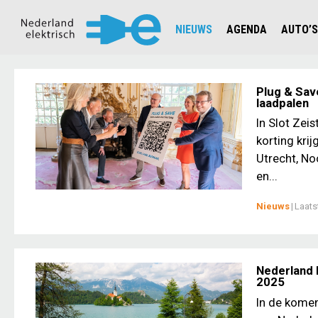
NIEUWS
AGENDA
AUTO’S
NIEUWSOVERZICHT
OVERZ
CIJFERS EN STATISTIEKEN E
AUTOT
Plug & Sav
laadpalen
AANMELDEN NIEUWSBRIEF
JOUW V
In Slot Zei
korting krij
Utrecht, Noo
en...
Nieuws
|
Laats
Nederland 
2025
In de komen