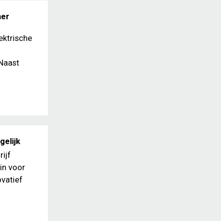
ner
ektrische
Naast
elijk
ijf
in voor
ovatief