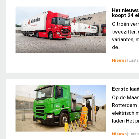
Het nieuws 
koopt 24 e
Citroën ver
tweezitter, 
varianten,
de...
Nieuws
|
Laats
Eerste laa
Op de Maas
Rotterdam e
elektrisch 
laden Het pr
Nieuws
|
Laats