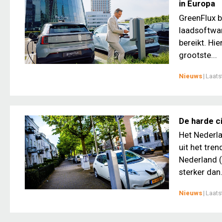
in Europa
GreenFlux b
laadsoftwar
bereikt. Hi
grootste...
Nieuws
|
Laats
De harde ci
Het Nederla
uit het tre
Nederland (
sterker dan.
Nieuws
|
Laats