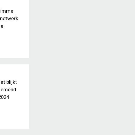
slimme
gnetwerk
de
t blijkt
rnemend
2024