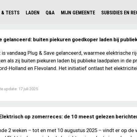
 & TESTS
LADEN
Q&A
MIJN GEMEENTE
SUBSIDIES EN R
ICHT PERSONENAUTO'S
WAAR KAN IK LADEN IN NEDERLAND?
ALLE Q&A'S
WAAR KAN IK LADEN?
V'S IN NEDERLAND
ESTS
LADEN IN HET BUITENLAND
KOSTEN & MODELLEN
KENNISLOKET GEMEENTEN
e gelanceerd: buiten piekuren goedkoper laden bij publie
OLGENDE AUTO ELEKTRISCH?
OPLADEN
VVE
st is vandaag Plug & Save gelanceerd, waarmee elektrische ri
SLIM LADEN
gen als zij buiten piekuren laden bij publieke laadpalen in de p
VEILIGHEID
rd-Holland en Flevoland. Het initiatief ontlast het elektricite
MILIEU
te update:
17 juli 2025
AFSTAND
AUTODELEN
Elektrisch op zomerreces: de 10 meest gelezen berichte
de 2 weken – tot en met 10 augustus 2025 – vindt er op de