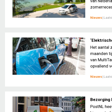
van Nederla
zomerreces.
Nieuws
|
Laats
‘Elektrisch
Het aantal z
maanden tijd
van MultiTa
opvallend ve
Nieuws
|
Laats
Bezorging 
PostNL heef