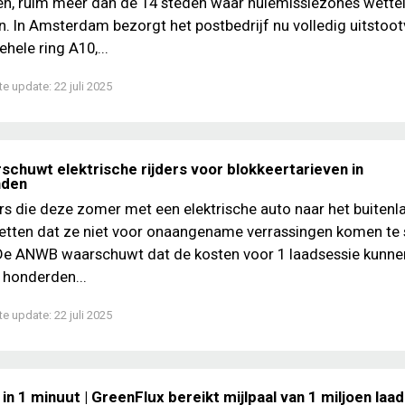
n, ruim meer dan de 14 steden waar nulemissiezones wettel
jn. In Amsterdam bezorgt het postbedrijf nu volledig uitstootv
hele ring A10,...
te update:
22 juli 2025
chuwt elektrische rijders voor blokkeertarieven in
nden
s die deze zomer met een elektrische auto naar het buitenl
tten dat ze niet voor onaangename verrassingen komen te s
 De ANWB waarschuwt dat de kosten voor 1 laadsessie kunne
 honderden...
te update:
22 juli 2025
in 1 minuut | GreenFlux bereikt mijlpaal van 1 miljoen laa