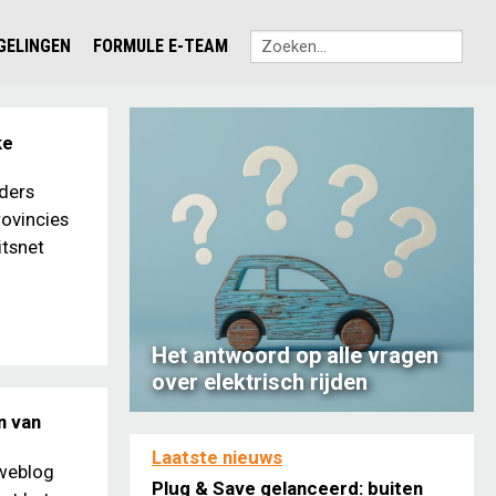
EGELINGEN
FORMULE E-TEAM
ke
jders
rovincies
itsnet
Het antwoord op alle vragen
over elektrisch rijden
n van
Laatste nieuws
 weblog
Plug & Save gelanceerd: buiten