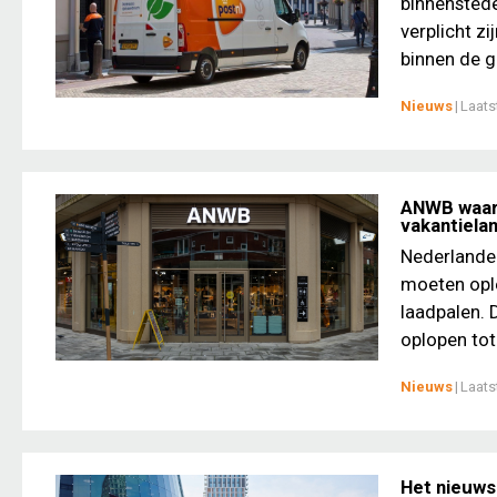
binnenstede
verplicht zi
binnen de ge
Nieuws
|
Laats
ANWB waars
vakantiela
Nederlander
moeten ople
laadpalen.
oplopen tot
Nieuws
|
Laats
Het nieuws 