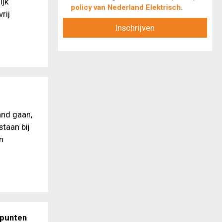
ijk
policy van Nederland Elektrisch
.
rij
Inschrijven
and gaan,
taan bij
n
dpunten