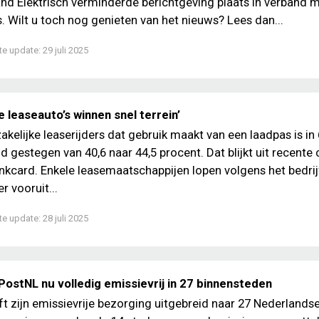
nd Elektrisch verminderde berichtgeving plaats in verband m
 Wilt u toch nog genieten van het nieuws? Lees dan...
te update:
29 juli 2025
e leaseauto’s winnen snel terrein’
akelijke leaserijders dat gebruik maakt van een laadpas is in 
 gestegen van 40,6 naar 44,5 procent. Dat blijkt uit recente c
nkcard. Enkele leasemaatschappijen lopen volgens het bedrij
r vooruit...
te update:
28 juli 2025
PostNL nu volledig emissievrij in 27 binnensteden
t zijn emissievrije bezorging uitgebreid naar 27 Nederlands