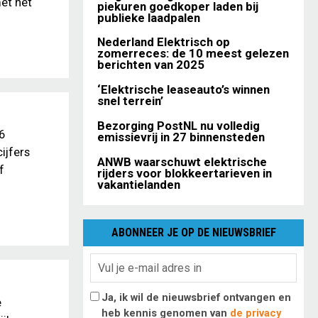
et het
piekuren goedkoper laden bij
publieke laadpalen
Nederland Elektrisch op
zomerreces: de 10 meest gelezen
berichten van 2025
‘Elektrische leaseauto’s winnen
snel terrein’
Bezorging PostNL nu volledig
6
emissievrij in 27 binnensteden
ijfers
ANWB waarschuwt elektrische
f
rijders voor blokkeertarieven in
vakantielanden
ABONNEER JE OP DE NIEUWSBRIEF
Ja, ik wil de nieuwsbrief ontvangen en
e
heb kennis genomen van
de privacy