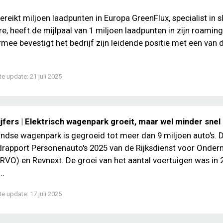
ereikt miljoen laadpunten in Europa GreenFlux, specialist in 
e, heeft de mijlpaal van 1 miljoen laadpunten in zijn roamin
ermee bevestigt het bedrijf zijn leidende positie met een van 
te update:
21 juli 2025
jfers | Elektrisch wagenpark groeit, maar wel minder snel
ndse wagenpark is gegroeid tot meer dan 9 miljoen auto's. Da
ndrapport Personenauto's 2025 van de Rijksdienst voor Onde
RVO) en Revnext. De groei van het aantal voertuigen was in 
..
te update:
17 juli 2025