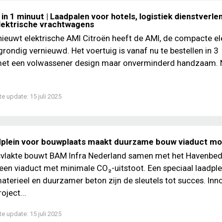
in 1 minuut | Laadpalen voor hotels, logistiek dienstverle
lektrische vrachtwagens
nieuwt elektrische AMI Citroën heeft de AMI, de compacte el
grondig vernieuwd. Het voertuig is vanaf nu te bestellen in 3
 met een volwassener design maar onverminderd handzaam. 
te update:
15 juli 2025
dplein voor bouwplaats maakt duurzame bouw viaduct mog
vlakte bouwt BAM Infra Nederland samen met het Havenbedr
en viaduct met minimale CO₂-uitstoot. Een speciaal laadple
materieel en duurzamer beton zijn de sleutels tot succes. Inn
oject...
te update:
15 juli 2025