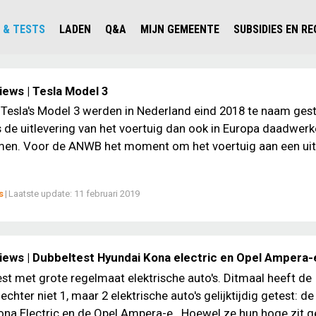
 & TESTS
LADEN
Q&A
MIJN GEMEENTE
SUBSIDIES EN R
ICHT PERSONENAUTO'S
WAAR KAN IK LADEN IN NEDERLAND?
ALLE Q&A'S
WAAR KAN IK LADEN?
V'S IN NEDERLAND
ESTS
LADEN IN HET BUITENLAND
KOSTEN & MODELLEN
KENNISLOKET GEMEENTEN
iews | Tesla Model 3
OLGENDE AUTO ELEKTRISCH?
OPLADEN
VVE
 Tesla's Model 3 werden in Nederland eind 2018 te naam gest
s de uitlevering van het voertuig dan ook in Europa daadwerke
SLIM LADEN
en. Voor de ANWB het moment om het voertuig aan een ui
VEILIGHEID
MILIEU
s
|
Laatste update:
11 februari 2019
AFSTAND
AUTODELEN
iews | Dubbeltest Hyundai Kona electric en Opel Ampera-
t met grote regelmaat elektrische auto's. Ditmaal heeft de
echter niet 1, maar 2 elektrische auto's gelijktijdig getest: de
ona Electric en de Opel Ampera-e. Hoewel ze hun hoge zit