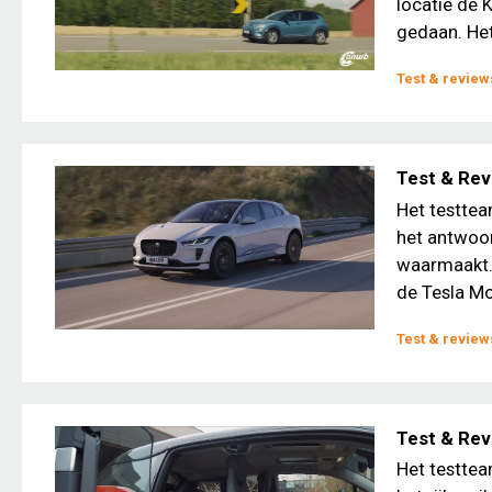
locatie de 
gedaan. Het
Test & review
Test & Rev
Het testtea
het antwoor
waarmaakt. 
de Tesla Mo
Test & review
Test & Rev
Het testtea