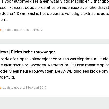
is voor automerk Tesla een waar vlaggenschip en uithangbo
eschikt naast goede prestaties en ingenieuze veiligheidssy
ldeuren’. Daarnaast is het de eerste volledig elektrische aut
n...
s
|
Laatste update:
10 mei 2017
iews | Elektrische rouwwagen
gde afgelopen kalenderjaar voor een wereldprimeur uit eig
ge elektrische rouwwagen. RemetzCar uit Lisse maakte op ba
Model S een heuse rouwwagen. De ANWB ging een blokje om
voertuig.
s
|
Laatste update:
8 februari 2017