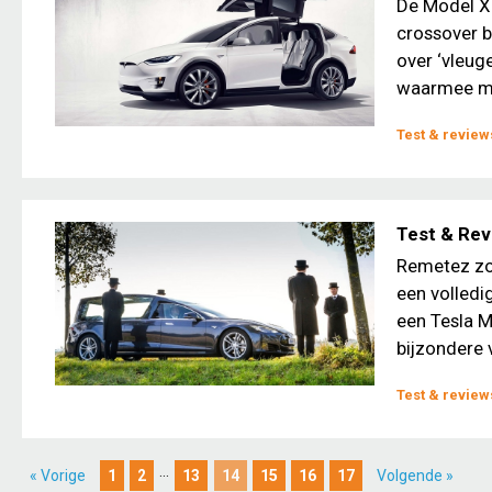
De Model X 
crossover b
over ‘vleuge
waarmee me
Test & review
Test & Rev
Remetez zor
een volledi
een Tesla 
bijzondere 
Test & review
...
« Vorige
1
2
13
14
15
16
17
Volgende »