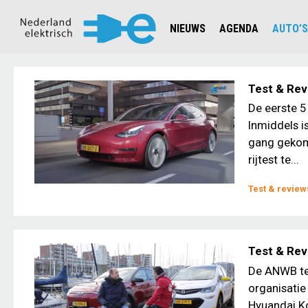
NIEUWS
AGENDA
AUTO’S
NIEUWSOVERZICHT
OVERZ
CIJFERS EN STATISTIEKEN E
AUTOT
Test & Rev
AANMELDEN NIEUWSBRIEF
JOUW V
De eerste 5
Inmiddels i
gang gekom
rijtest te...
Test & review
Test & Rev
De ANWB tes
organisatie 
Hyuandai K