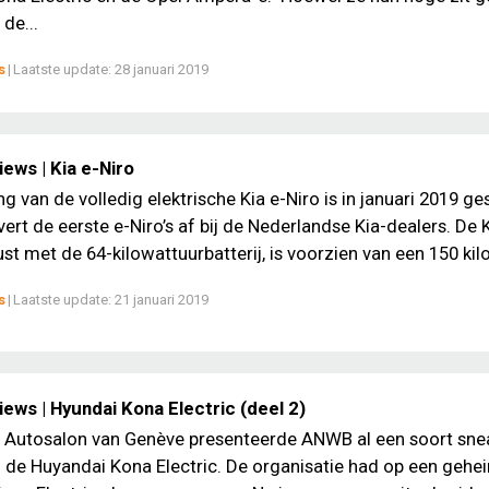
 de...
s
|
Laatste update:
28 januari 2019
ews | Kia e-Niro
ng van de volledig elektrische Kia e-Niro is in januari 2019 ge
vert de eerste e-Niro’s af bij de Nederlandse Kia-dealers. De K
ust met de 64-kilowattuurbatterij, is voorzien van een 150 kilo
s
|
Laatste update:
21 januari 2019
ews | Hyundai Kona Electric (deel 2)
Autosalon van Genève presenteerde ANWB al een soort sne
 de Huyandai Kona Electric. De organisatie had op een gehe