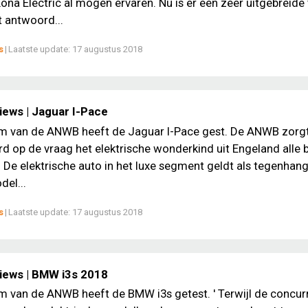
Kona Electric al mogen ervaren. Nu is er een zeer uitgebreide 
 antwoord...
s
|
Laatste update:
17 augustus 2018
iews | Jaguar I-Pace
m van de ANWB heeft de Jaguar I-Pace gest. De ANWB zorgt
d op de vraag het elektrische wonderkind uit Engeland alle 
De elektrische auto in het luxe segment geldt als tegenhan
del...
s
|
Laatste update:
17 augustus 2018
iews | BMW i3s 2018
m van de ANWB heeft de BMW i3s getest. ' Terwijl de concur