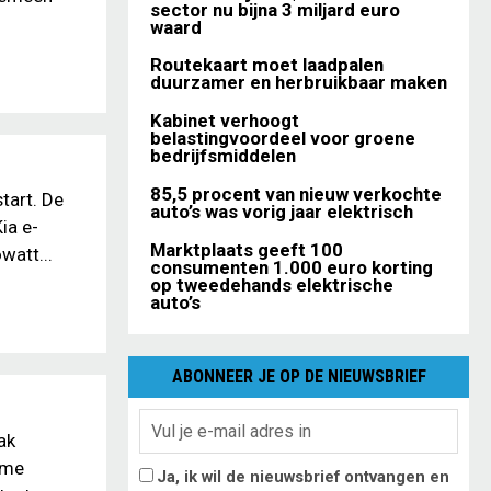
sector nu bijna 3 miljard euro
waard
Routekaart moet laadpalen
duurzamer en herbruikbaar maken
Kabinet verhoogt
belastingvoordeel voor groene
bedrijfsmiddelen
85,5 procent van nieuw verkochte
start. De
auto’s was vorig jaar elektrisch
ia e-
Marktplaats geeft 100
watt...
consumenten 1.000 euro korting
op tweedehands elektrische
auto’s
ABONNEER JE OP DE NIEUWSBRIEF
ak
ime
Ja, ik wil de nieuwsbrief ontvangen en