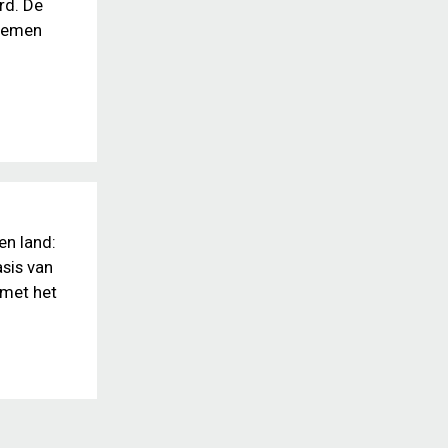
rd. De
stemen
o
en land:
sis van
 met het