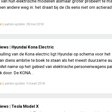
ik van hun elektrische modellen alsmaar groter probeert te m
en andere weg in: het draait bij de i3s eens niet om actierad
s
|
Laatste update:
28 mei 2018
iews | Hyundai Kona Electric
ulling van de Kona electric ligt Hyundai op schema voor het
van diens ambitie te boek te staan als het meest duurzame 
 Met name op het gebied van elektrische personenwagens pa
nk door. De KONA...
s
|
Laatste update:
5 maart 2018
iews | Tesla Model X