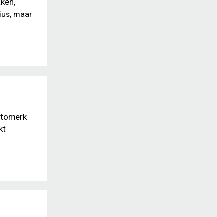
aken,
ius, maar
automerk
kt