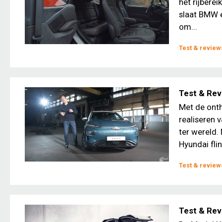
het rijbere
slaat BMW e
om...
Test & review
Test & Rev
Met de onth
realiseren 
ter wereld.
Hyundai fli
Test & review
Test & Rev