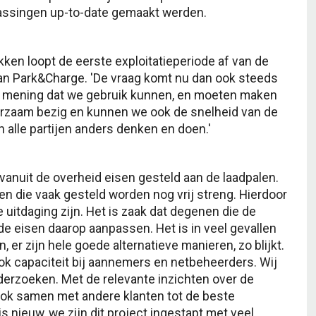
passingen up-to-date gemaakt werden.
ekken loopt de eerste exploitatieperiode af van de
van Park&Charge. 'De vraag komt nu dan ook steeds
van mening dat we gebruik kunnen, en moeten maken
 duurzaam bezig en kunnen we ook de snelheid van de
n alle partijen anders denken en doen.'
vanuit de overheid eisen gesteld aan de laadpalen.
en die vaak gesteld worden nog vrij streng. Hierdoor
uitdaging zijn. Het is zaak dat degenen die de
e eisen daarop aanpassen. Het is in veel gevallen
er zijn hele goede alternatieve manieren, zo blijkt.
ook capaciteit bij aannemers en netbeheerders. Wij
derzoeken. Met de relevante inzichten over de
ook samen met andere klanten tot de beste
s nieuw, we zijn dit project ingestapt met veel