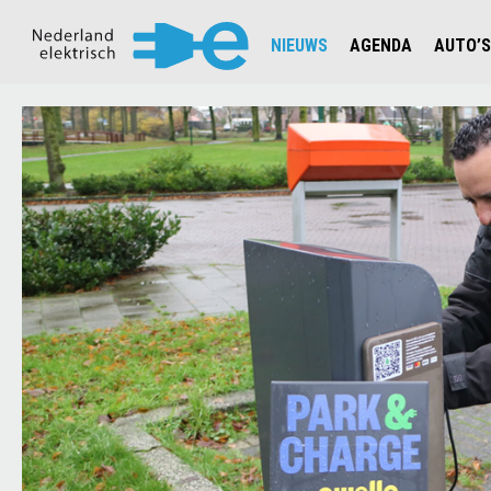
NIEUWS
AGENDA
AUTO’S
NIEUWSOVERZICHT
OVERZ
CIJFERS EN STATISTIEKEN E
AUTOT
AANMELDEN NIEUWSBRIEF
JOUW V