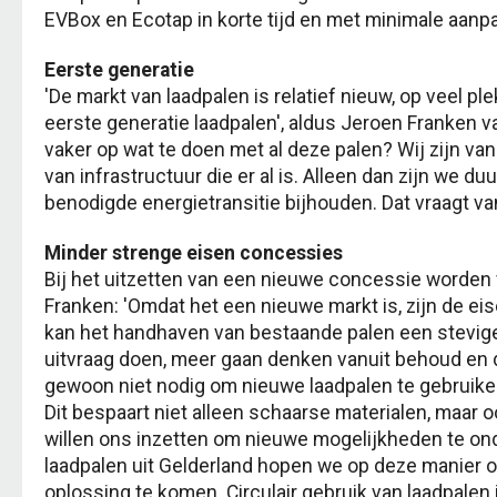
EVBox en Ecotap in korte tijd en met minimale aan
Eerste generatie
'De markt van laadpalen is relatief nieuw, op veel pl
eerste generatie laadpalen', aldus Jeroen Franken 
vaker op wat te doen met al deze palen? Wij zijn 
van infrastructuur die er al is. Alleen dan zijn we
benodigde energietransitie bijhouden. Dat vraagt va
Minder strenge eisen concessies
Bij het uitzetten van een nieuwe concessie worden 
Franken: 'Omdat het een nieuwe markt is, zijn de eis
kan het handhaven van bestaande palen een stevige 
uitvraag doen, meer gaan denken vanuit behoud en d
gewoon niet nodig om nieuwe laadpalen te gebruiken, 
Dit bespaart niet alleen schaarse materialen, maar 
willen ons inzetten om nieuwe mogelijkheden te on
laadpalen uit Gelderland hopen we op deze manier 
oplossing te komen. Circulair gebruik van laadpalen i