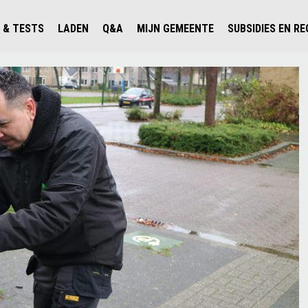
 & TESTS
LADEN
Q&A
MIJN GEMEENTE
SUBSIDIES EN R
ICHT PERSONENAUTO'S
WAAR KAN IK LADEN IN NEDERLAND?
ALLE Q&A'S
WAAR KAN IK LADEN?
V'S IN NEDERLAND
ESTS
LADEN IN HET BUITENLAND
KOSTEN & MODELLEN
KENNISLOKET GEMEENTEN
OLGENDE AUTO ELEKTRISCH?
OPLADEN
VVE
SLIM LADEN
VEILIGHEID
MILIEU
AFSTAND
AUTODELEN