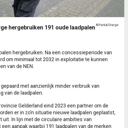
©Park&Charge
rge hergebruiken 191 oude laadpalen
dpalen hergebruiken. Na een concessieperiode van
erd om minimaal tot 2032 in exploitatie te kunnen
men van de NEN.
f gepaard met aanzienlijk minder verbruik van
ng van de laadpalen.
rovincie Gelderland eind 2023 een partner om de
den er in zo’n situatie nieuwe laadpalen geplaatst,
uit. In lijn met de circulaire ambities van
t een aanpak waarbij 191 laadpalen van de merken