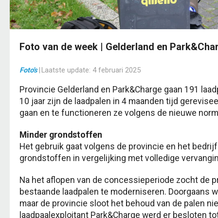
Foto van de week | Gelderland en Park&Cha
Foto's
|
Laatste update:
4 februari 2025
Provincie Gelderland en Park&Charge gaan 191 laa
10 jaar zijn de laadpalen in 4 maanden tijd gerevise
gaan en te functioneren ze volgens de nieuwe nor
Minder grondstoffen
Het gebruik gaat volgens de provincie en het bedrij
grondstoffen in vergelijking met volledige vervangi
Na het aflopen van de concessieperiode zocht de p
bestaande laadpalen te moderniseren. Doorgaans wor
maar de provincie sloot het behoud van de palen niet 
laadpaalexploitant Park&Charge werd er besloten to