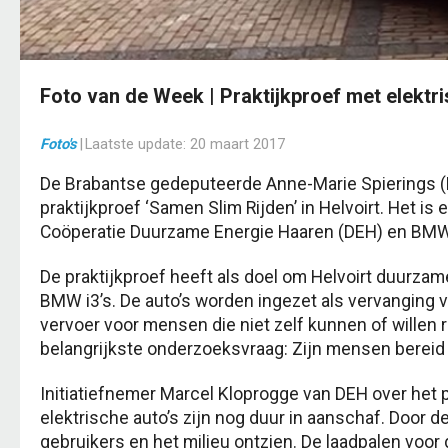
Foto van de Week | Praktijkproef met elektri
Foto's
|
Laatste update:
20 maart 2017
De Brabantse gedeputeerde Anne-Marie Spierings (E
praktijkproef ‘Samen Slim Rijden’ in Helvoirt. Het is 
Coöperatie Duurzame Energie Haaren (DEH) en BMW
De praktijkproef heeft als doel om Helvoirt duurzam
BMW i3’s. De auto’s worden ingezet als vervanging v
vervoer voor mensen die niet zelf kunnen of willen ri
belangrijkste onderzoeksvraag: Zijn mensen bereid 
Initiatiefnemer Marcel Kloprogge van DEH over het p
elektrische auto’s zijn nog duur in aanschaf. Door 
gebruikers en het milieu ontzien. De laadpalen voor d