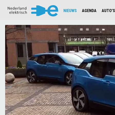
NIEUWS
AGENDA
AUTO’S
NIEUWSOVERZICHT
OVERZ
CIJFERS EN STATISTIEKEN E
AUTOT
AANMELDEN NIEUWSBRIEF
JOUW V