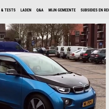
 & TESTS
LADEN
Q&A
MIJN GEMEENTE
SUBSIDIES EN R
ICHT PERSONENAUTO'S
WAAR KAN IK LADEN IN NEDERLAND?
ALLE Q&A'S
WAAR KAN IK LADEN?
V'S IN NEDERLAND
ESTS
LADEN IN HET BUITENLAND
KOSTEN & MODELLEN
KENNISLOKET GEMEENTEN
OLGENDE AUTO ELEKTRISCH?
OPLADEN
VVE
SLIM LADEN
VEILIGHEID
MILIEU
AFSTAND
AUTODELEN