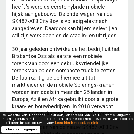
heeft ’s werelds eerste hybride mobiele
hijskraan gebouwd. De onderwagen van de
SK487-AT3 City Boy is volledig elektrisch
aangedreven. Daardoor kan hij emissievrij en
stil zijn werk doen en de stad in- en uit rijden.
30 jaar geleden ontwikkelde het bedrijf uit het
Brabantse Oss als eerste een mobiele
torenkraan door een gebruiksvriendelijke
torenkraan op een compacte truck te zetten.
De fabrikant groeide hiermee uit tot
marktleider en de mobiele Spierings-kranen
worden inmiddels in meer dan 25 landen in
Europa, Azië en Afrika gebruikt door alle grote
kraan- en bouwbedrijven. In 2018 verwacht
Spierings zijn duizendste kraan te leveren.
De website van Nederland Elektrisch, onderdeel van Dé Duurzame Uitgeverij,
maakt gebruik van functionele en analytische cookies. Deze vorm van cookies
heeft geen impact op uw privacy.
Lees hier het cookiebeleid.
De onderwagen van de nieuw SK487-AT3 City
Ik heb het begrepen