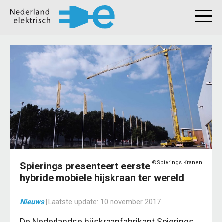
©Spierings Kranen
Spierings presenteert eerste
hybride mobiele hijskraan ter wereld
Nieuws
|
Laatste update:
10 november 2017
De Nederlandse hijskraanfabrikant Spierings