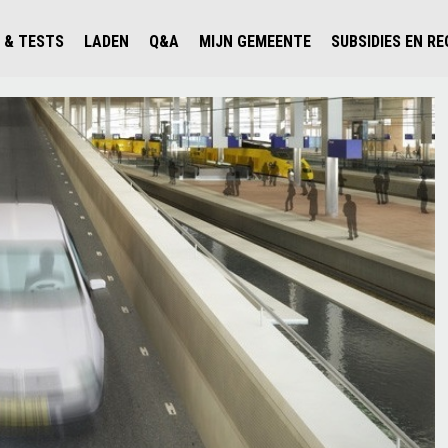
 & TESTS
LADEN
Q&A
MIJN GEMEENTE
SUBSIDIES EN R
ICHT PERSONENAUTO'S
WAAR KAN IK LADEN IN NEDERLAND?
ALLE Q&A'S
WAAR KAN IK LADEN?
V'S IN NEDERLAND
ESTS
LADEN IN HET BUITENLAND
KOSTEN & MODELLEN
KENNISLOKET GEMEENTEN
OLGENDE AUTO ELEKTRISCH?
OPLADEN
VVE
SLIM LADEN
VEILIGHEID
MILIEU
AFSTAND
AUTODELEN