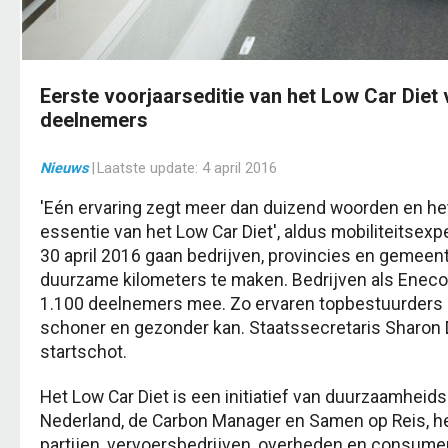
Eerste voorjaarseditie van het Low Car Diet
deelnemers
Nieuws
|
Laatste update:
4 april 2016
'Eén ervaring zegt meer dan duizend woorden en het
essentie van het Low Car Diet', aldus mobiliteitsex
30 april 2016 gaan bedrijven, provincies en gemeent
duurzame kilometers te maken. Bedrijven als Enec
1.100 deelnemers mee. Zo ervaren topbestuurders 
schoner en gezonder kan. Staatssecretaris Sharon 
startschot.
Het Low Car Diet is een initiatief van duurzaamhe
Nederland, de Carbon Manager en Samen op Reis, he
partijen, vervoersbedrijven, overheden en consumen