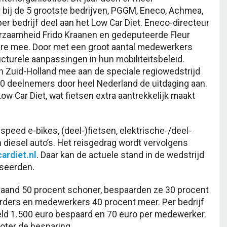
 bij de 5 grootste bedrijven, PGGM, Eneco, Achmea,
 bedrijf deel aan het Low Car Diet. Eneco-directeur
rzaamheid Frido Kraanen en gedeputeerde Fleur
ere mee. Door met een groot aantal medewerkers
ucturele aanpassingen in hun mobiliteitsbeleid.
n Zuid-Holland mee aan de speciale regiowedstrijd
100 deelnemers door heel Nederland de uitdaging aan.
ow Car Diet, wat fietsen extra aantrekkelijk maakt
eed e-bikes, (deel-)fietsen, elektrische-/deel-
n diesel auto’s. Het reisgedrag wordt vervolgens
ardiet.nl
. Daar kan de actuele stand in de wedstrijd
seerden.
maand 50 procent schoner, bespaarden ze 30 procent
rders en medewerkers 40 procent meer. Per bedrijf
eld 1.500 euro bespaard en 70 euro per medewerker.
oter de besparing.