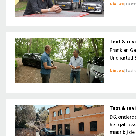
Nieuws
|
Laats
Test & rev
Frank en Ge
Uncharted &
Nieuws
|
Laats
Test & rev
DS, onderde
het gat tus
maar bij de