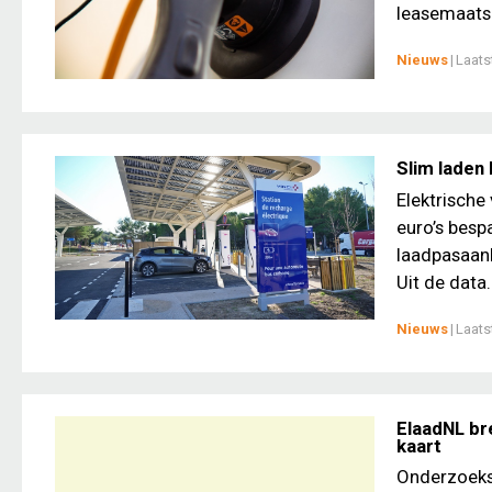
leasemaatsc
Nieuws
|
Laats
Slim laden 
Elektrische
euro’s bespa
laadpasaanb
Uit de data.
Nieuws
|
Laats
ElaadNL br
kaart
Onderzoeksi