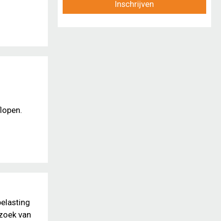
Inschrijven
lopen.
belasting
rzoek van