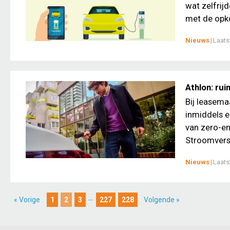
wat zelfrijd
met de opko
Nieuws
|
Laats
Athlon: rui
Bij leasema
inmiddels e
van zero-em
Stroomversne
Nieuws
|
Laats
...
« Vorige
1
2
3
227
228
Volgende »