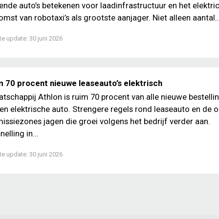
ende auto’s betekenen voor laadinfrastructuur en het elektrici
mst van robotaxi’s als grootste aanjager. Niet alleen aantal..
te update:
30 juni 2026
m 70 procent nieuwe leaseauto’s elektrisch
atschappij Athlon is ruim 70 procent van alle nieuwe bestelli
en elektrische auto. Strengere regels rond leaseauto en de
issiezones jagen die groei volgens het bedrijf verder aan.
lling in...
te update:
30 juni 2026