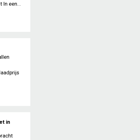
In een...
llen
laadprijs
t in
bracht