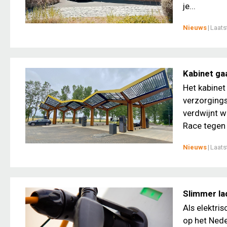
je...
Nieuws
|
Laats
Kabinet ga
Het kabinet
verzorgings
verdwijnt w
Race tegen d
Nieuws
|
Laats
Slimmer la
Als elektri
op het Nede