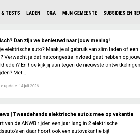
 & TESTS
LADEN
Q&A
MIJN GEMEENTE
SUBSIDIES EN R
ICHT PERSONENAUTO'S
WAAR KAN IK LADEN IN NEDERLAND?
ALLE Q&A'S
WAAR KAN IK LADEN?
V'S IN NEDERLAND
ESTS
LADEN IN HET BUITENLAND
KOSTEN & MODELLEN
KENNISLOKET GEMEENTEN
ktrisch? Dan zijn we benieuwd naar jouw mening!
OLGENDE AUTO ELEKTRISCH?
OPLADEN
VVE
 je elektrische auto? Maak je al gebruik van slim laden of een
ij? Verwacht je dat netcongestie invloed gaat hebben op jou
SLIM LADEN
kheden? En hoe kijk jij aan tegen de nieuwste ontwikkeling
VEILIGHEID
ijden? Met...
MILIEU
te update:
14 juli 2026
AFSTAND
AUTODELEN
iews | Tweedehands elektrische auto's mee op vakantie
rt van de ANWB rijden een jaar lang in 2 elektrische
auto's en daar hoort ook een autovakantie bij!