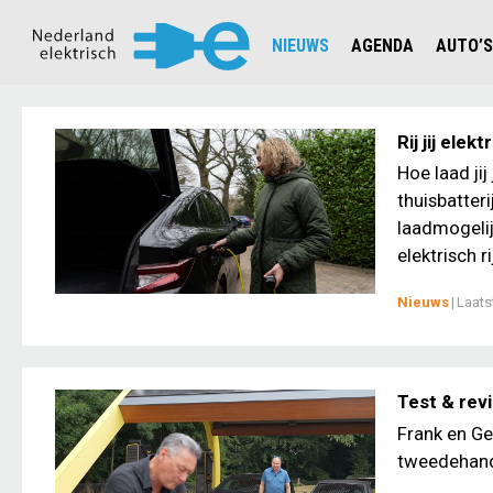
NIEUWS
AGENDA
AUTO’S
NIEUWSOVERZICHT
OVERZ
CIJFERS EN STATISTIEKEN E
AUTOT
Rij jij ele
AANMELDEN NIEUWSBRIEF
JOUW V
Hoe laad jij
thuisbatter
laadmogelij
elektrisch r
Nieuws
|
Laats
Test & rev
Frank en Ge
tweedehands