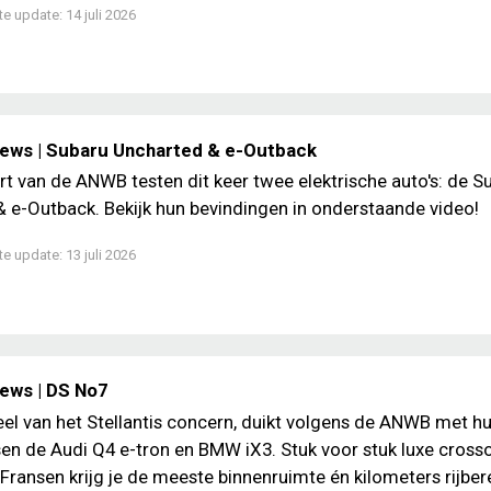
te update:
14 juli 2026
iews | Subaru Uncharted & e-Outback
rt van de ANWB testen dit keer twee elektrische auto's: de S
 e-Outback. Bekijk hun bevindingen in onderstaande video!
te update:
13 juli 2026
iews | DS No7
el van het Stellantis concern, duikt volgens de ANWB met hu
sen de Audi Q4 e-tron en BMW iX3. Stuk voor stuk luxe crosso
 Fransen krijg je de meeste binnenruimte én kilometers rijber