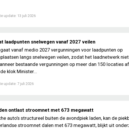
te update:
13 juli 2026
at laadpunten snelwegen vanaf 2027 veilen
 gaat vanaf medio 2027 vergunningen voor laadpunten op
plaatsen langs snelwegen veilen, zodat het laadnetwerk niet
anneer bestaande vergunningen op meer dan 150 locaties af
e klok Minister...
te update:
7 juli 2026
den ontlast stroomnet met 673 megawatt
sche auto’s structureel buiten de avondpiek laden, kan de piek
rlandse stroomnet dalen met 673 megawatt, blijkt uit onde