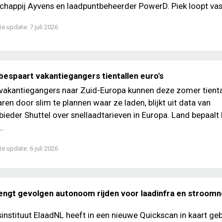
happij Ayvens en laadpuntbeheerder PowerD. Piek loopt vast 
te update:
7 juli 2026
bespaart vakantiegangers tientallen euro's
 vakantiegangers naar Zuid-Europa kunnen deze zomer tienta
ren door slim te plannen waar ze laden, blijkt uit data van
ieder Shuttel over snellaadtarieven in Europa. Land bepaalt 
..
te update:
6 juli 2026
engt gevolgen autonoom rijden voor laadinfra en stroomne
nstituut ElaadNL heeft in een nieuwe Quickscan in kaart ge