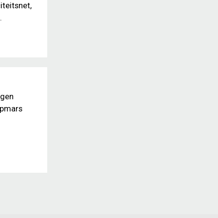
teitsnet,
.
ngen
 opmars