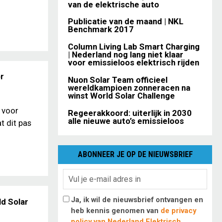
van de elektrische auto
Publicatie van de maand | NKL
Benchmark 2017
Column Living Lab Smart Charging
| Nederland nog lang niet klaar
voor emissieloos elektrisch rijden
or
Nuon Solar Team officieel
wereldkampioen zonneracen na
winst World Solar Challenge
 voor
Regeerakkoord: uiterlijk in 2030
alle nieuwe auto’s emissieloos
t dit pas
ABONNEER JE OP DE NIEUWSBRIEF
Ja, ik wil de nieuwsbrief ontvangen en
d Solar
heb kennis genomen van
de privacy
policy van Nederland Elektrisch
.