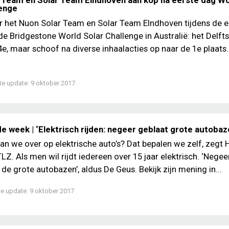
 Team en Solar Team Eindhoven aan kop na eerste dag Wo
lenge
 het Nuon Solar Team en Solar Team EIndhoven tijdens de e
de Bridgestone World Solar Challenge in Australië: het Delft
 4e, maar schoof na diverse inhaalacties op naar de 1e plaats
te update:
9 oktober 2017
e week | ‘Elektrisch rijden: negeer geblaat grote autobaz
an we over op elektrische auto’s? Dat bepalen we zelf, zegt 
LZ. Als men wil rijdt iedereen over 15 jaar elektrisch. ‘Negee
de grote autobazen’, aldus De Geus. Bekijk zijn mening in...
te update:
9 oktober 2017