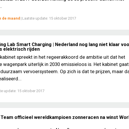
.
an de maand
|
Laatste update:
15 oktober 2017
ng Lab Smart Charging | Nederland nog lang niet klaar vo
 elektrisch rijden
kabinet spreekt in het regeerakkoord de ambitie uit dat het
 wagenpark uiterlijk in 2030 emissieloos is. Het kabinet gaat
 duurzaam vervoersysteem. Op zich is dat te prijzen, maar da
aliseerd...
te update:
15 oktober 2017
 Team officieel wereldkampioen zonneracen na winst Worl