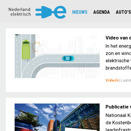
NIEUWS
AGENDA
AUTO’S
NIEUWSOVERZICHT
OVERZ
CIJFERS EN STATISTIEKEN E
AUTOT
Video van 
AANMELDEN NIEUWSBRIEF
JOUW V
In het ener
zon en wind
elektrische
brandstoffe
Video's
|
Laats
Publicatie
Nationaal K
de Kostenbe
laadinfrast