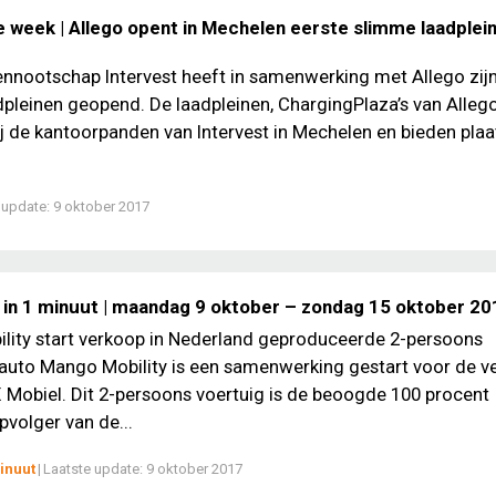
e week | Allego opent in Mechelen eerste slimme laadplei
nootschap Intervest heeft in samenwerking met Allego zijn
pleinen geopend. De laadpleinen, ChargingPlaza’s van Allego,
ij de kantoorpanden van Intervest in Mechelen en bieden plaa
 update:
9 oktober 2017
 in 1 minuut | maandag 9 oktober – zondag 15 oktober 20
lity start verkoop in Nederland geproduceerde 2-persoons
 auto Mango Mobility is een samenwerking gestart voor de v
Mobiel. Dit 2-persoons voertuig is de beoogde 100 procent
pvolger van de...
inuut
|
Laatste update:
9 oktober 2017