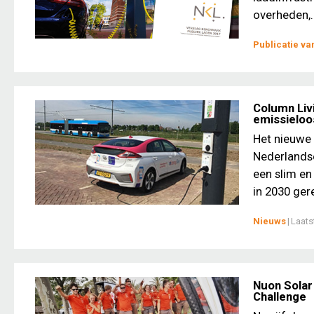
overheden,..
Publicatie v
Column Livi
emissieloos
Het nieuwe 
Nederlandse
een slim en
in 2030 gere
Nieuws
|
Laats
Nuon Solar
Challenge