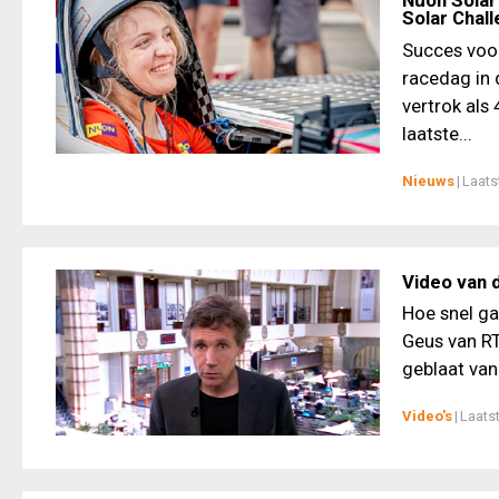
Nuon Solar
Solar Chal
Succes voor
racedag in 
vertrok als
laatste...
Nieuws
|
Laats
Video van d
Hoe snel ga
Geus van RT
geblaat van 
Video's
|
Laats