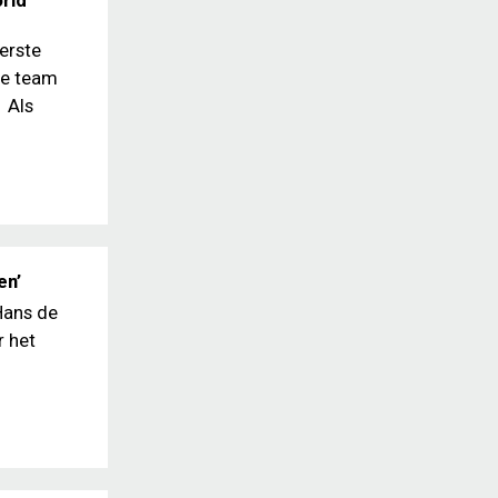
rld
erste
se team
. Als
en’
Hans de
r het