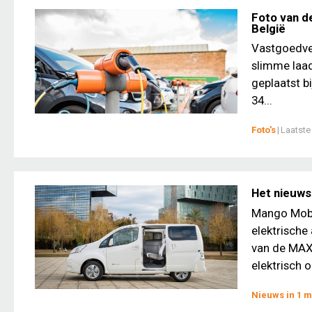
Foto van d
België
Vastgoedven
slimme laad
geplaatst b
34...
Foto's
|
Laatste
Het nieuws
Mango Mobi
elektrische
van de MAX 
elektrisch o
Nieuws in 1 m