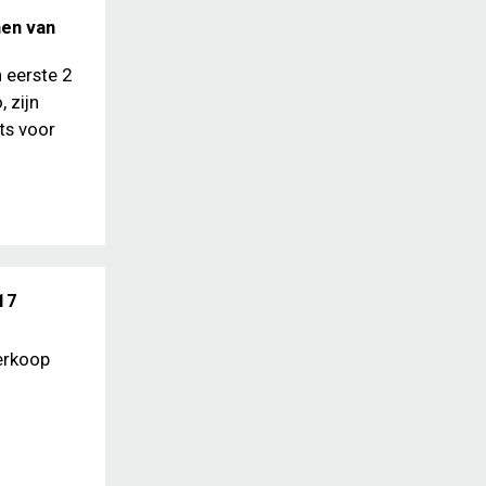
nen van
 eerste 2
 zijn
ts voor
17
erkoop