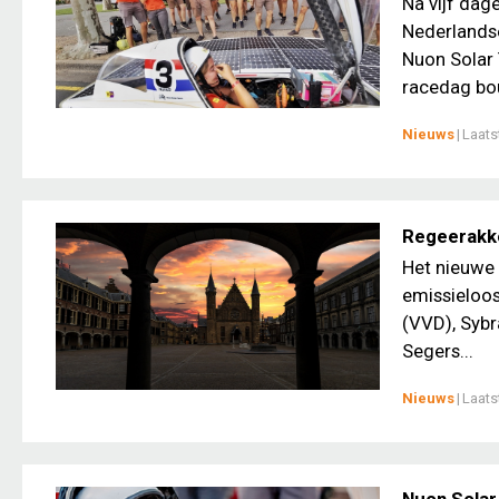
Na vijf da
Nederlandse
Nuon Solar
racedag bo
Nieuws
|
Laats
Regeerakkoo
Het nieuwe k
emissieloos
(VVD), Syb
Segers...
Nieuws
|
Laats