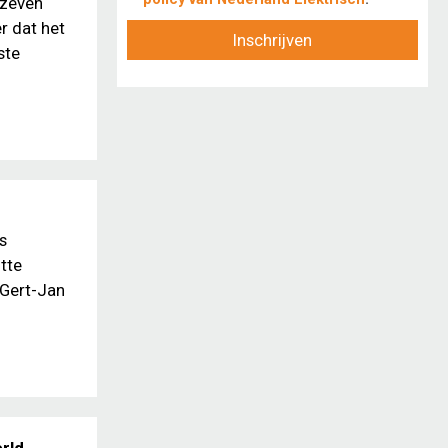
 zeven
r dat het
Inschrijven
ste
s
tte
 Gert-Jan