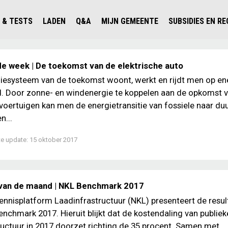
 & TESTS
LADEN
Q&A
MIJN GEMEENTE
SUBSIDIES EN R
ICHT PERSONENAUTO'S
WAAR KAN IK LADEN IN NEDERLAND?
ALLE Q&A'S
WAAR KAN IK LADEN?
V'S IN NEDERLAND
ESTS
LADEN IN HET BUITENLAND
KOSTEN & MODELLEN
KENNISLOKET GEMEENTEN
de week | De toekomst van de elektrische auto
OLGENDE AUTO ELEKTRISCH?
OPLADEN
VVE
giesysteem van de toekomst woont, werkt en rijdt men op ene
. Door zonne- en windenergie te koppelen aan de opkomst 
SLIM LADEN
 voertuigen kan men de energietransitie van fossiele naar d
VEILIGHEID
n...
MILIEU
te update:
15 oktober 2017
AFSTAND
AUTODELEN
 van de maand | NKL Benchmark 2017
ennisplatform Laadinfrastructuur (NKL) presenteert de resul
nchmark 2017. Hieruit blijkt dat de kostendaling van publiek
ructuur in 2017 doorzet richting de 35 procent. Samen met