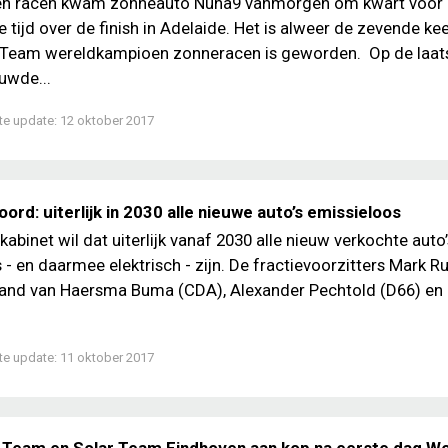
gen racen kwam zonneauto Nuna9 vanmorgen om kwart voor
 tijd over de finish in Adelaide. Het is alweer de zevende kee
 Team wereldkampioen zonneracen is geworden. Op de laat
uwde...
te update:
12 oktober 2017
rd: uiterlijk in 2030 alle nieuwe auto’s emissieloos
abinet wil dat uiterlijk vanaf 2030 alle nieuw verkochte auto’
 - en daarmee elektrisch - zijn. De fractievoorzitters Mark Ru
rand van Haersma Buma (CDA), Alexander Pechtold (D66) en
te update:
11 oktober 2017