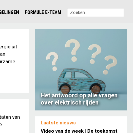
EGELINGEN
FORMULE E-TEAM
rgie uit
van
uurzame
Het antwoord op alle vragen
over elektrisch rijden
taten van
Laatste nieuws
e
Video van de week | De toekomst